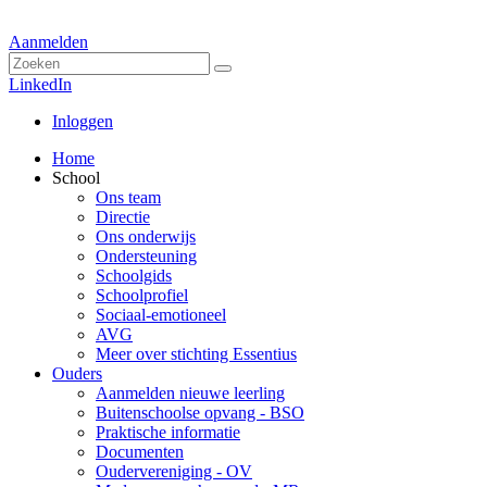
Aanmelden
LinkedIn
Inloggen
Home
School
Ons team
Directie
Ons onderwijs
Ondersteuning
Schoolgids
Schoolprofiel
Sociaal-emotioneel
AVG
Meer over stichting Essentius
Ouders
Aanmelden nieuwe leerling
Buitenschoolse opvang - BSO
Praktische informatie
Documenten
Oudervereniging - OV