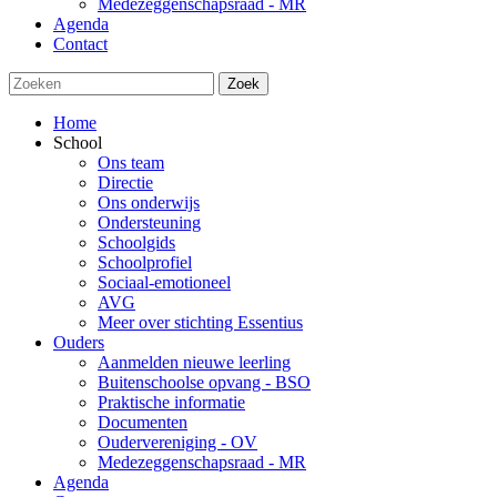
Medezeggenschapsraad - MR
Agenda
Contact
Zoek
Home
School
Ons team
Directie
Ons onderwijs
Ondersteuning
Schoolgids
Schoolprofiel
Sociaal-emotioneel
AVG
Meer over stichting Essentius
Ouders
Aanmelden nieuwe leerling
Buitenschoolse opvang - BSO
Praktische informatie
Documenten
Oudervereniging - OV
Medezeggenschapsraad - MR
Agenda