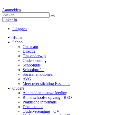
Aanmelden
LinkedIn
Inloggen
Home
School
Ons team
Directie
Ons onderwijs
Ondersteuning
Schoolgids
Schoolprofiel
Sociaal-emotioneel
AVG
Meer over stichting Essentius
Ouders
Aanmelden nieuwe leerling
Buitenschoolse opvang - BSO
Praktische informatie
Documenten
Oudervereniging - OV