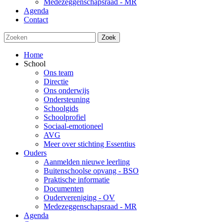
Medezeggenschapsraad - MR
Agenda
Contact
Zoek
Home
School
Ons team
Directie
Ons onderwijs
Ondersteuning
Schoolgids
Schoolprofiel
Sociaal-emotioneel
AVG
Meer over stichting Essentius
Ouders
Aanmelden nieuwe leerling
Buitenschoolse opvang - BSO
Praktische informatie
Documenten
Oudervereniging - OV
Medezeggenschapsraad - MR
Agenda