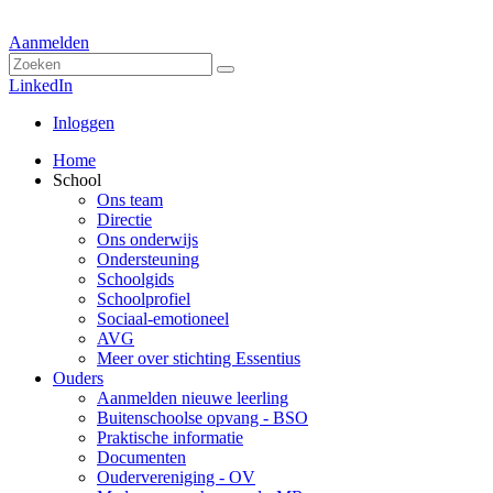
Aanmelden
LinkedIn
Inloggen
Home
School
Ons team
Directie
Ons onderwijs
Ondersteuning
Schoolgids
Schoolprofiel
Sociaal-emotioneel
AVG
Meer over stichting Essentius
Ouders
Aanmelden nieuwe leerling
Buitenschoolse opvang - BSO
Praktische informatie
Documenten
Oudervereniging - OV