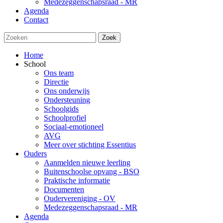
Medezeggenschapsraad - MR
Agenda
Contact
Zoek
Home
School
Ons team
Directie
Ons onderwijs
Ondersteuning
Schoolgids
Schoolprofiel
Sociaal-emotioneel
AVG
Meer over stichting Essentius
Ouders
Aanmelden nieuwe leerling
Buitenschoolse opvang - BSO
Praktische informatie
Documenten
Oudervereniging - OV
Medezeggenschapsraad - MR
Agenda