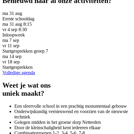
Benieuwd naar al onze activiteiten?
ma
31
aug
Eerste schooldag
ma
31
aug
8:15
vr
4
sep
8:30
Inloopweek
ma
7
sep
vr
11
sep
Startgesprekken groep 7
ma
14
sep
vr
18
sep
Startgesprekken
Volledige agenda
Weet je wat ons
uniek maakt?
Een sfeervolle school in een prachtig monumentaal gebouw
Onderwijskundig vernieuwend en voorzien van de nieuwste
techniek
Gelegen midden in het groene dorp Netterden
Door de kleinschaligheid kent iedereen elkaar
Combinatiegroepen 1-2, 3-4, 5-6, 7-8