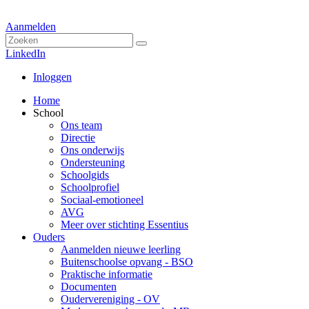
Aanmelden
LinkedIn
Inloggen
Home
School
Ons team
Directie
Ons onderwijs
Ondersteuning
Schoolgids
Schoolprofiel
Sociaal-emotioneel
AVG
Meer over stichting Essentius
Ouders
Aanmelden nieuwe leerling
Buitenschoolse opvang - BSO
Praktische informatie
Documenten
Oudervereniging - OV