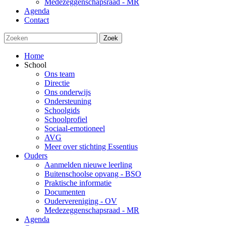
Medezeggenschapsraad - MR
Agenda
Contact
Zoek
Home
School
Ons team
Directie
Ons onderwijs
Ondersteuning
Schoolgids
Schoolprofiel
Sociaal-emotioneel
AVG
Meer over stichting Essentius
Ouders
Aanmelden nieuwe leerling
Buitenschoolse opvang - BSO
Praktische informatie
Documenten
Oudervereniging - OV
Medezeggenschapsraad - MR
Agenda