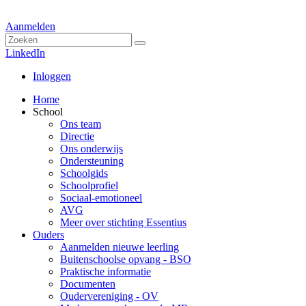
Aanmelden
LinkedIn
Inloggen
Home
School
Ons team
Directie
Ons onderwijs
Ondersteuning
Schoolgids
Schoolprofiel
Sociaal-emotioneel
AVG
Meer over stichting Essentius
Ouders
Aanmelden nieuwe leerling
Buitenschoolse opvang - BSO
Praktische informatie
Documenten
Oudervereniging - OV