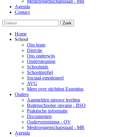
Medezeggenschapsraad - MR
Agenda
Contact
Zoek
Home
School
Ons team
Directie
Ons onderwijs
Ondersteuning
Schoolgids
Schoolprofiel
Sociaal-emotioneel
AVG
Meer over stichting Essentius
Ouders
Aanmelden nieuwe leerling
Buitenschoolse opvang - BSO
Praktische informatie
Documenten
Oudervereniging - OV
Medezeggenschapsraad - MR
Agenda