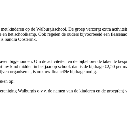
 met kinderen op de Walburgisschool. De groep verzorgt extra activitei
sje en het schoolkamp. Ook regelen de ouders bijvoorbeeld een flessenac
is Sandra Oosterink.
en bijgehouden. Om de activiteiten en de bijbehorende taken te bespre
 uw kind midden in het jaar op school, dan is de bijdrage €2,50 per maa
ijven organiseren, is ook uw financiële bijdrage nodig.
aken op:
ging Walburgis o.v.v. de namen van de kinderen en de groep(en) wa