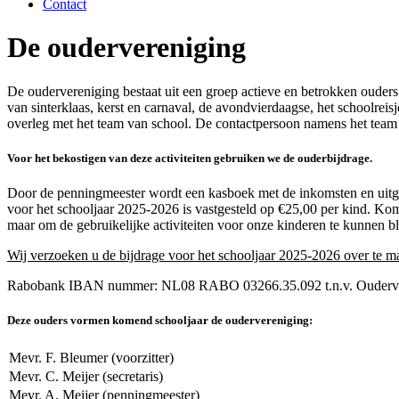
Contact
De oudervereniging
De oudervereniging bestaat uit een groep actieve en betrokken ouders
van sinterklaas, kerst en carnaval, de avondvierdaagse, het schoolrei
overleg met het team van school. De contactpersoon namens het team 
Voor het bekostigen van deze activiteiten gebruiken we de ouderbijdrage.
Door de penningmeester wordt een kasboek met de inkomsten en uitgav
voor het schooljaar 2025-2026 is vastgesteld op €25,00 per kind. Komt
maar om de gebruikelijke activiteiten voor onze kinderen te kunnen bl
Wij verzoeken u de bijdrage voor het schooljaar 2025-2026 over te m
Rabobank IBAN nummer: NL08 RABO 03266.35.092 t.n.v. Oudervereni
Deze ouders vormen komend schooljaar de oudervereniging:
Mevr. F. Bleumer (voorzitter)
Mevr. C. Meijer (secretaris)
Mevr. A. Meijer (penningmeester)