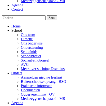
Medezeggenschapsraad - MR
Agenda
Contact
Zoek
Home
School
Ons team
Directie
Ons onderwijs
Ondersteuning
Schoolgids
Schoolprofiel
Sociaal-emotioneel
AVG
Meer over stichting Essentius
Ouders
Aanmelden nieuwe leerling
Buitenschoolse opvang - BSO
Praktische informatie
Documenten
Oudervereniging - OV
Medezeggenschapsraad - MR
Agenda