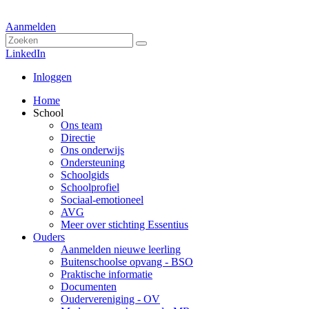
Aanmelden
LinkedIn
Inloggen
Home
School
Ons team
Directie
Ons onderwijs
Ondersteuning
Schoolgids
Schoolprofiel
Sociaal-emotioneel
AVG
Meer over stichting Essentius
Ouders
Aanmelden nieuwe leerling
Buitenschoolse opvang - BSO
Praktische informatie
Documenten
Oudervereniging - OV